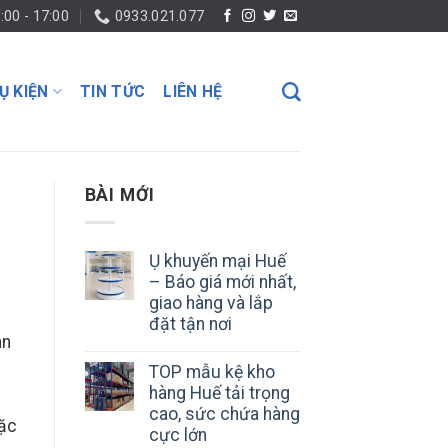
:00 - 17:00
0933.021.077
Ụ KIỆN
TIN TỨC
LIÊN HỆ
BÀI MỚI
Ụ khuyến mại Huế
– Báo giá mới nhất,
giao hàng và lắp
đặt tận nơi
an
TOP mẫu kệ kho
hàng Huế tải trọng
c
cao, sức chứa hàng
oặc
cực lớn